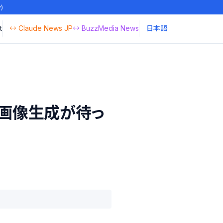
y)
t
↔ Claude News JP
↔ BuzzMedia News
日本語
高品質画像生成が待っ