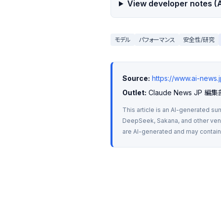
View developer notes (A
モデル
パフォーマンス
安全性/研究
Source:
https://www.ai-new
Outlet:
 Claude News JP 編集
This article is an AI-generated su
DeepSeek, Sakana, and other vendo
are AI-generated and may contain m