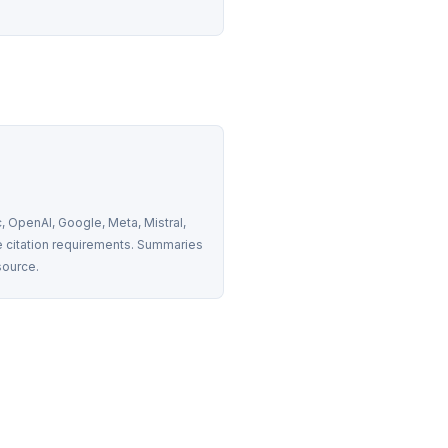
 OpenAI, Google, Meta, Mistral, 
 citation requirements. Summaries 
source.