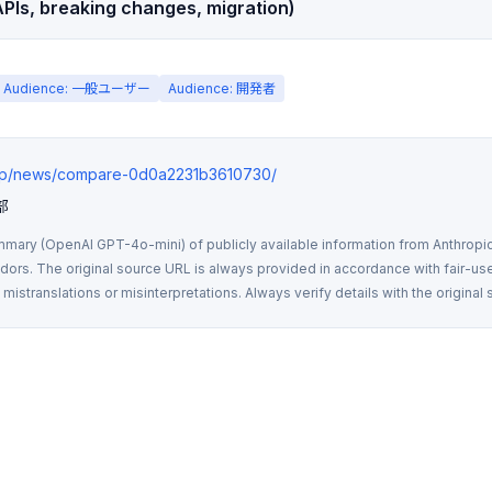
PIs, breaking changes, migration)
Audience: 一般ユーザー
Audience: 開発者
s.jp/news/compare-0d0a2231b3610730/
部
mmary (OpenAI GPT-4o-mini) of publicly available information from Anthropic,
rs. The original source URL is always provided in accordance with fair-use
istranslations or misinterpretations. Always verify details with the original 