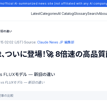
nofficial AI-summarized news site (not affiliated with any AI compan
Latest
Categories
AI Catalog
Glossary
Search
Abou
— 新旧の違い
15 02:02 (JST)
·
Source:
Claude News JP 編集部
ntext、ついに登場！🚀 8倍速の
t vs FLUXモデル — 新旧の違い
text vs FLUXモデル — 新旧の違い
去記事の比較