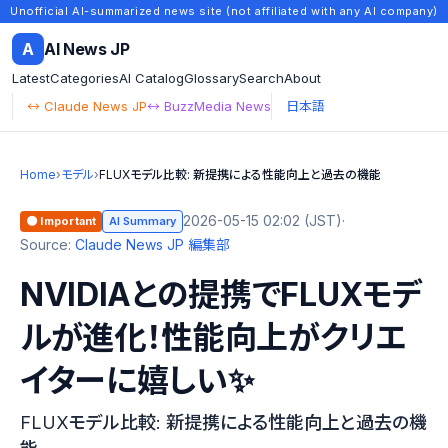
Unofficial AI-summarized news site (not affiliated with any AI company)
A
AI News JP
Latest
Categories
AI Catalog
Glossary
Search
About
↔ Claude News JP
↔ BuzzMedia News
日本語
Home
›
モデル
›
FLUXモデル比較: 新提携による性能向上と過去の機能
2026-05-15 02:02 (JST)
·
🟠 Important
AI Summary
Source:
Claude News JP 編集部
NVIDIAとの提携でFLUXモデ
ルが進化！性能向上がクリエ
イターに嬉しい✨
FLUXモデル比較: 新提携による性能向上と過去の機