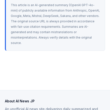
This article is an AI-generated summary (OpenAI GPT-4o-
mini) of publicly available information from Anthropic, OpenAI, 
Google, Meta, Mistral, DeepSeek, Sakana, and other vendors. 
The original source URL is always provided in accordance 
with fair-use citation requirements. Summaries are AI-
generated and may contain mistranslations or 
misinterpretations. Always verify details with the original 
source.
About AI News JP
An unofficial AI news site delivering daily summarized and