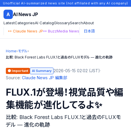
Unofficial AI-summarized news site (not affiliated with any AI company)
A
AI News JP
Latest
Categories
AI Catalog
Glossary
Search
About
↔ Claude News JP
↔ BuzzMedia News
日本語
Home
›
モデル
›
比較: Black Forest Labs FLUX.1と過去のFLUXモデル — 進化の軌跡
2026-05-15 02:02 (JST)
·
🟠 Important
AI Summary
Source:
Claude News JP 編集部
FLUX.1が登場！視覚品質や編
集機能が進化してるよ✨
比較: Black Forest Labs FLUX.1と過去のFLUXモ
デル — 進化の軌跡