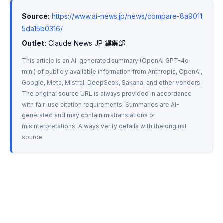
Source:
https://www.ai-news.jp/news/compare-8a9011
5da15b0316/
Outlet:
 Claude News JP 編集部
This article is an AI-generated summary (OpenAI GPT-4o-
mini) of publicly available information from Anthropic, OpenAI, 
Google, Meta, Mistral, DeepSeek, Sakana, and other vendors. 
The original source URL is always provided in accordance 
with fair-use citation requirements. Summaries are AI-
generated and may contain mistranslations or 
misinterpretations. Always verify details with the original 
source.