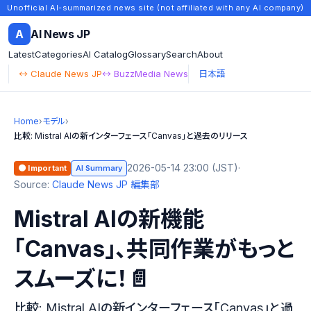
Unofficial AI-summarized news site (not affiliated with any AI company)
A
AI News JP
Latest
Categories
AI Catalog
Glossary
Search
About
↔ Claude News JP
↔ BuzzMedia News
日本語
Home
›
モデル
›
比較: Mistral AIの新インターフェース「Canvas」と過去のリリース
2026-05-14 23:00 (JST)
·
🟠 Important
AI Summary
Source:
Claude News JP 編集部
Mistral AIの新機能
「Canvas」、共同作業がもっと
スムーズに！📄
比較: Mistral AIの新インターフェース「Canvas」と過