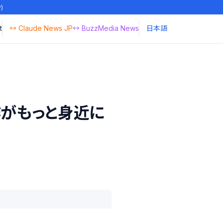
y)
t
↔ Claude News JP
↔ BuzzMedia News
日本語
制作がもっと身近に