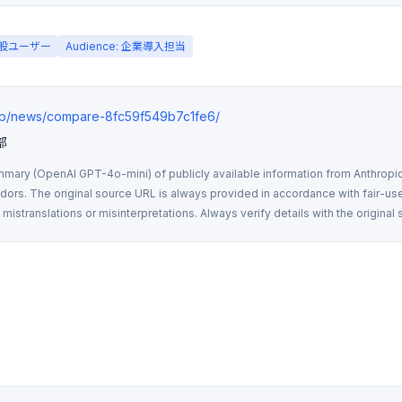
 一般ユーザー
Audience: 企業導入担当
.jp/news/compare-8fc59f549b7c1fe6/
部
mmary (OpenAI GPT-4o-mini) of publicly available information from Anthropic,
rs. The original source URL is always provided in accordance with fair-use
istranslations or misinterpretations. Always verify details with the original 