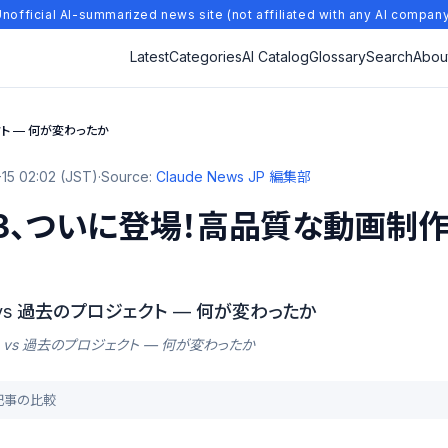
nofficial AI-summarized news site (not affiliated with any AI compan
Latest
Categories
AI Catalog
Glossary
Search
Abou
ェクト — 何が変わったか
15 02:02 (JST)
·
Source:
Claude News JP 編集部
Ray3、ついに登場！高品質な動画
3 vs 過去のプロジェクト — 何が変わったか
のRay3 vs 過去のプロジェクト — 何が変わったか
去記事の比較