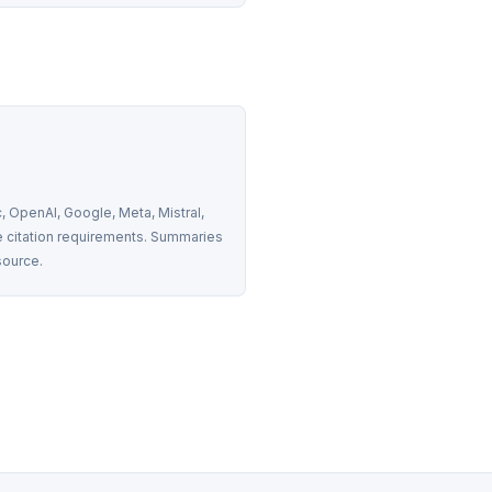
 OpenAI, Google, Meta, Mistral, 
 citation requirements. Summaries 
source.