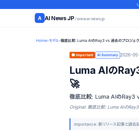
U
AI News JP
A
/ www.ai-news.jp
Home
›
モデル
›
徹底比較: Luma AIのRay3 vs 過去のプロジ
2026-05-
🟠 Important
AI Summary
Luma AIの
🚀
徹底比較: Luma AIのRay
Original: 徹底比較: Luma AI
Importance: 新リリース記事と過