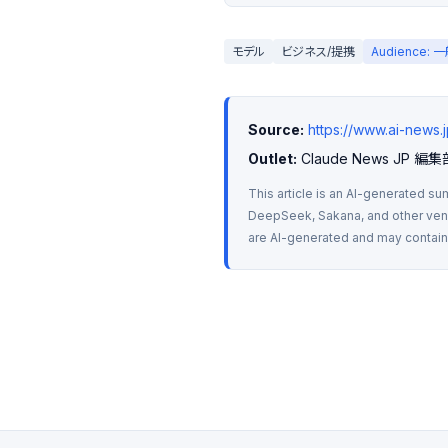
モデル
ビジネス/提携
Audience:
Source:
https://www.ai-news
Outlet:
 Claude News JP 編集
This article is an AI-generated su
DeepSeek, Sakana, and other vendo
are AI-generated and may contain m