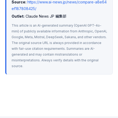
Source:
https://www.ai-news.jp/news/compare-a8e64
ef187808425/
Outlet:
 Claude News JP 編集部
This article is an AI-generated summary (OpenAI GPT-4o-
mini) of publicly available information from Anthropic, OpenAI, 
Google, Meta, Mistral, DeepSeek, Sakana, and other vendors. 
The original source URL is always provided in accordance 
with fair-use citation requirements. Summaries are AI-
generated and may contain mistranslations or 
misinterpretations. Always verify details with the original 
source.