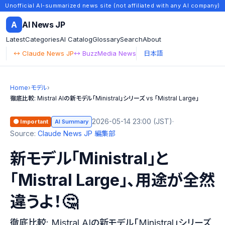
Unofficial AI-summarized news site (not affiliated with any AI company)
A
AI News JP
Latest
Categories
AI Catalog
Glossary
Search
About
↔ Claude News JP
↔ BuzzMedia News
日本語
Home
›
モデル
›
徹底比較: Mistral AIの新モデル「Ministral」シリーズ vs 「Mistral Large」
2026-05-14 23:00 (JST)
·
🟠 Important
AI Summary
Source:
Claude News JP 編集部
新モデル「Ministral」と
「Mistral Large」、用途が全然
違うよ！🤔
徹底比較: Mistral AIの新モデル「Ministral」シリーズ