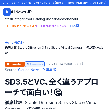
Unofficial AI-summarized news site (not affiliated with any AI company)
A
AI News JP
Latest
Categories
AI Catalog
Glossary
Search
About
↔ Claude News JP
↔ BuzzMedia News
日本語
Home
›
モデル
›
徹底比較: Stable Diffusion 3.5 vs Stable Virtual Camera — 何が変わった
か
2026-05-14 23:00 (JST)
·
🟠 Important
AI Summary
Source:
Claude News JP 編集部
SD3.5とVC、全く違うアプロ
ーチで面白い！🤔
徹底比較: Stable Diffusion 3.5 vs Stable Virtual
Camera — 何が変わったか