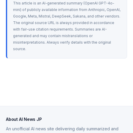
This article is an AI-generated summary (OpenAI GPT-4o-
mini) of publicly available information from Anthropic, OpenAI, 
Google, Meta, Mistral, DeepSeek, Sakana, and other vendors. 
The original source URL is always provided in accordance 
with fair-use citation requirements. Summaries are AI-
generated and may contain mistranslations or 
misinterpretations. Always verify details with the original 
source.
About AI News JP
An unofficial AI news site delivering daily summarized and