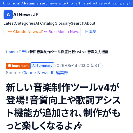
Unofficial AI-summarized news site (not affiliated with any AI company)
A
AI News JP
Latest
Categories
AI Catalog
Glossary
Search
About
↔ Claude News JP
↔ BuzzMedia News
日本語
Home
›
モデル
›
新旧音楽制作ツール徹底比較: v4 vs 音声入力機能
2026-05-14 23:00 (JST)
·
🟠 Important
AI Summary
Source:
Claude News JP 編集部
新しい音楽制作ツールv4が
登場！音質向上や歌詞アシス
ト機能が追加され、制作がも
っと楽しくなるよ🎶