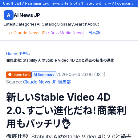
Unofficial AI-summarized news site (not affiliated with any AI company)
A
AI News JP
Latest
Categories
AI Catalog
Glossary
Search
About
↔ Claude News JP
↔ BuzzMedia News
日本語
Home
›
モデル
›
徹底比較: Stability AIのStable Video 4D 2.0と過去の技術の進化
2026-05-14 23:00 (JST)
·
🟠 Important
AI Summary
Source:
Claude News JP 編集部
新しいStable Video 4D
2.0、すごい進化だね！商業利
用もバッチリ👌
徹底比較: Stability AIのStable Video 4D 2.0と過去