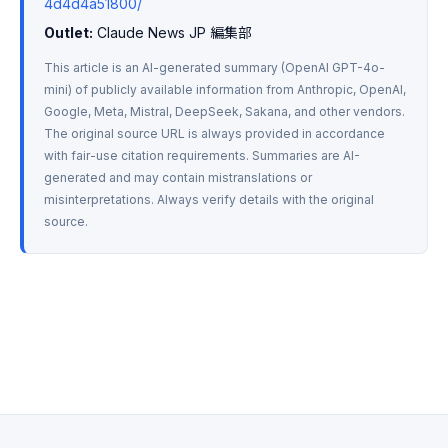
4d4d4a51800/
Outlet:
 Claude News JP 編集部
This article is an AI-generated summary (OpenAI GPT-4o-
mini) of publicly available information from Anthropic, OpenAI, 
Google, Meta, Mistral, DeepSeek, Sakana, and other vendors. 
The original source URL is always provided in accordance 
with fair-use citation requirements. Summaries are AI-
generated and may contain mistranslations or 
misinterpretations. Always verify details with the original 
source.