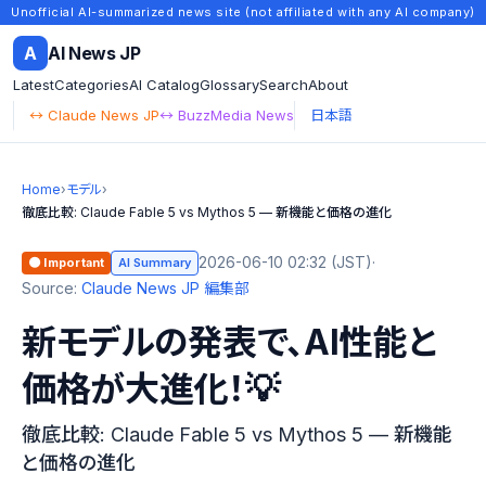
Unofficial AI-summarized news site (not affiliated with any AI company)
A
AI News JP
Latest
Categories
AI Catalog
Glossary
Search
About
↔ Claude News JP
↔ BuzzMedia News
日本語
Home
›
モデル
›
徹底比較: Claude Fable 5 vs Mythos 5 — 新機能と価格の進化
2026-06-10 02:32 (JST)
·
🟠 Important
AI Summary
Source:
Claude News JP 編集部
新モデルの発表で、AI性能と
価格が大進化！💡
徹底比較: Claude Fable 5 vs Mythos 5 — 新機能
と価格の進化