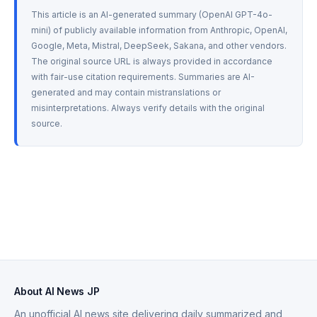
This article is an AI-generated summary (OpenAI GPT-4o-
mini) of publicly available information from Anthropic, OpenAI, 
Google, Meta, Mistral, DeepSeek, Sakana, and other vendors. 
The original source URL is always provided in accordance 
with fair-use citation requirements. Summaries are AI-
generated and may contain mistranslations or 
misinterpretations. Always verify details with the original 
source.
About AI News JP
An unofficial AI news site delivering daily summarized and