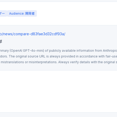
ーザー
Audience: 開発者
.jp/news/compare-d83fae3d32cdf93a/
部
mmary (OpenAI GPT-4o-mini) of publicly available information from Anthropic,
rs. The original source URL is always provided in accordance with fair-use
istranslations or misinterpretations. Always verify details with the original 