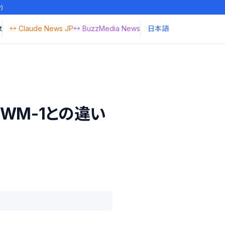
y)
t
↔ Claude News JP
↔ BuzzMedia News
日本語
 GWM-1との違い