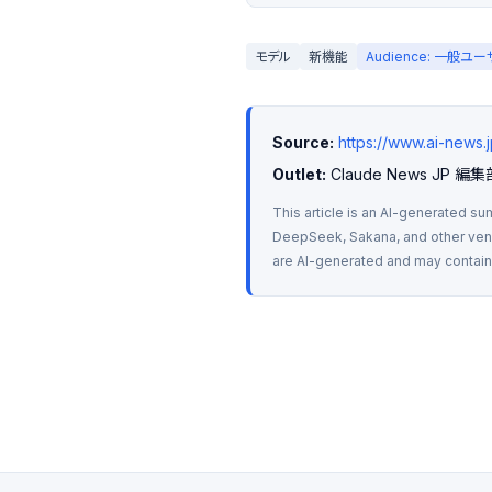
モデル
新機能
Audience: 一般ユ
Source:
https://www.ai-news
Outlet:
 Claude News JP 編集
This article is an AI-generated su
DeepSeek, Sakana, and other vendo
are AI-generated and may contain m