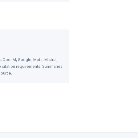
 OpenAI, Google, Meta, Mistral, 
 citation requirements. Summaries 
source.