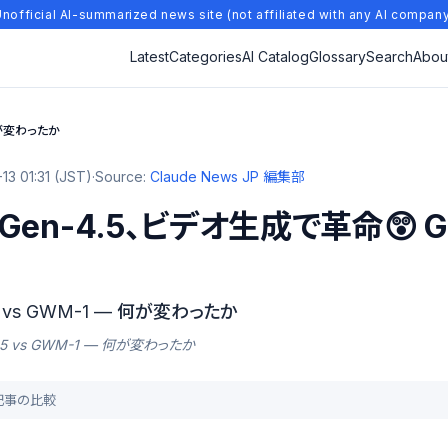
nofficial AI-summarized news site (not affiliated with any AI compan
Latest
Categories
AI Catalog
Glossary
Search
Abou
 何が変わったか
13 01:31 (JST)
·
Source:
Claude News JP 編集部
 Gen-4.5、ビデオ生成で革命😲
.5 vs GWM-1 — 何が変わったか
-4.5 vs GWM-1 — 何が変わったか
去記事の比較