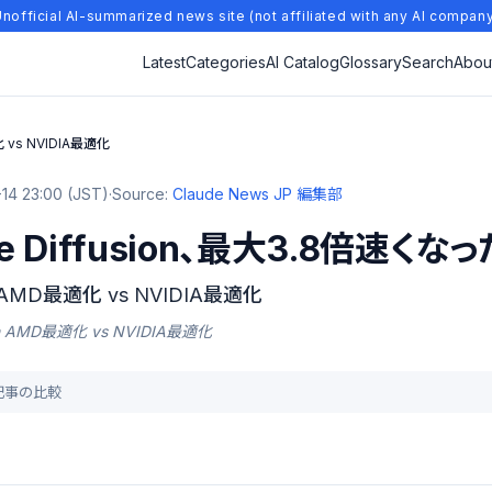
nofficial AI-summarized news site (not affiliated with any AI compan
Latest
Categories
AI Catalog
Glossary
Search
Abou
化 vs NVIDIA最適化
14 23:00 (JST)
·
Source:
Claude News JP 編集部
e Diffusion、最大3.8倍速くなっ
on AMD最適化 vs NVIDIA最適化
usion AMD最適化 vs NVIDIA最適化
去記事の比較