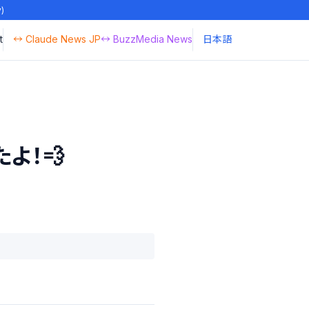
y)
t
↔ Claude News JP
↔ BuzzMedia News
日本語
たよ！💨