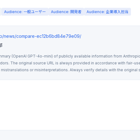
Audience: 一般ユーザー
Audience: 開発者
Audience: 企業導入担当
s.jp/news/compare-ec12b6bd84e79e09/
部
mmary (OpenAI GPT-4o-mini) of publicly available information from Anthropic,
rs. The original source URL is always provided in accordance with fair-use
istranslations or misinterpretations. Always verify details with the original 