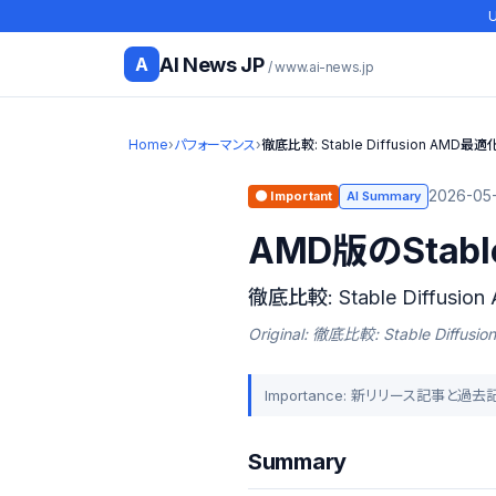
U
AI News JP
A
/ www.ai-news.jp
Home
›
パフォーマンス
›
徹底比較: Stable Diffusion AMD最適
2026-05-
🟠 Important
AI Summary
AMD版のStabl
徹底比較: Stable Diffusi
Original: 徹底比較: Stable Diff
Importance: 新リリース記事と過
Summary