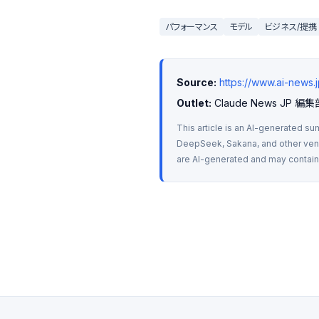
パフォーマンス
モデル
ビジネス/提携
Source:
https://www.ai-new
Outlet:
 Claude News JP 編集
This article is an AI-generated su
DeepSeek, Sakana, and other vendo
are AI-generated and may contain m