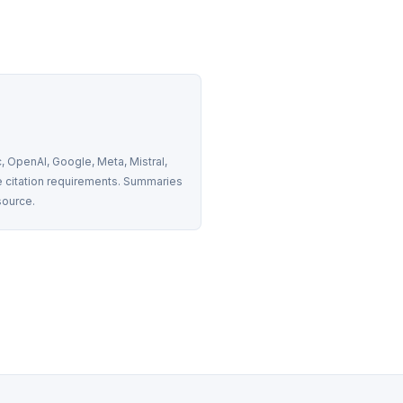
 OpenAI, Google, Meta, Mistral, 
 citation requirements. Summaries 
source.