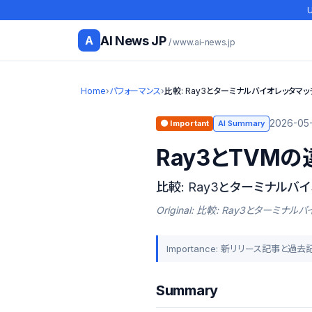
U
AI News JP
A
/ www.ai-news.jp
Home
›
パフォーマンス
›
比較: Ray3とターミナルバイオレッタマ
2026-05-
🟠 Important
AI Summary
Ray3とTVMの
比較: Ray3とターミナルバ
Original: 比較: Ray3とター
Importance: 新リリース記事と過
Summary