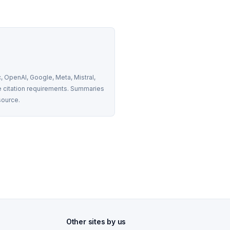
 OpenAI, Google, Meta, Mistral, 
 citation requirements. Summaries 
source.
Other sites by us