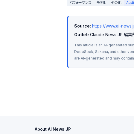
パフォーマンス
モデル
その他
Aud
Source:
https://www.ai-new
Outlet:
 Claude News JP 編集
This article is an AI-generated su
DeepSeek, Sakana, and other vendo
are AI-generated and may contain m
About AI News JP