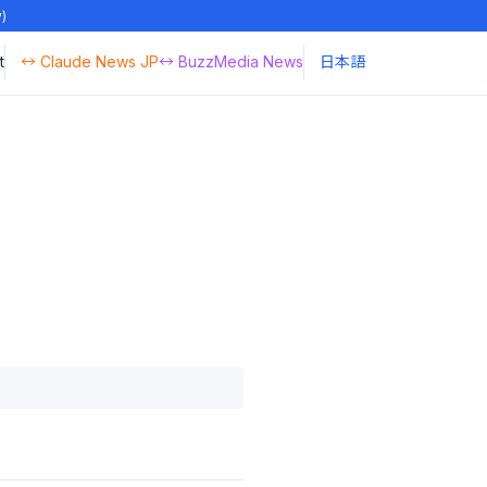
y)
t
↔ Claude News JP
↔ BuzzMedia News
日本語