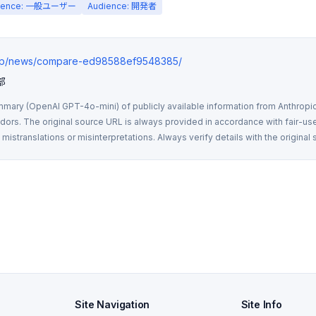
ience: 一般ユーザー
Audience: 開発者
s.jp/news/compare-ed98588ef9548385/
部
mmary (OpenAI GPT-4o-mini) of publicly available information from Anthropic,
rs. The original source URL is always provided in accordance with fair-use
istranslations or misinterpretations. Always verify details with the original 
Site Navigation
Site Info