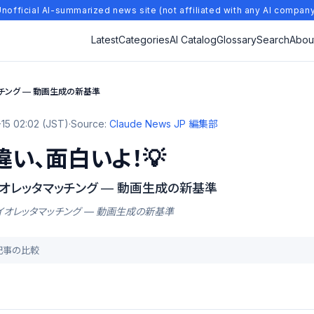
nofficial AI-summarized news site (not affiliated with any AI compan
Latest
Categories
AI Catalog
Glossary
Search
Abou
ッチング — 動画生成の新基準
15 02:02 (JST)
·
Source:
Claude News JP 編集部
違い、面白いよ！💡
イオレッタマッチング — 動画生成の新基準
ミナルバイオレッタマッチング — 動画生成の新基準
去記事の比較