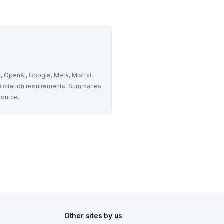
 OpenAI, Google, Meta, Mistral, 
 citation requirements. Summaries 
source.
Other sites by us