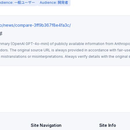
udience: 一般ユーザー
Audience: 開発者
.jp/news/compare-3ff9b367f8e4fa3c/
部
mmary (OpenAI GPT-4o-mini) of publicly available information from Anthropic,
rs. The original source URL is always provided in accordance with fair-use
istranslations or misinterpretations. Always verify details with the original 
Site Navigation
Site Info