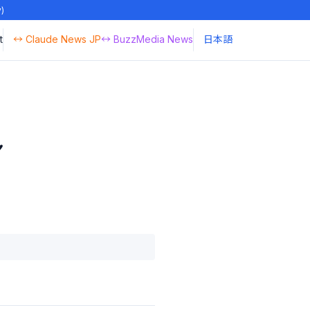
y)
t
↔ Claude News JP
↔ BuzzMedia News
日本語
️