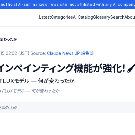
nofficial AI-summarized news site (not affiliated with any AI compan
Latest
Categories
AI Catalog
Glossary
Search
Abou
何が変わったか
15 02:02 (JST)
·
Source:
Claude News JP 編集部
、インペインティング機能が強化！🖌
s FLUXモデル — 何が変わったか
ル vs FLUXモデル — 何が変わったか
去記事の比較