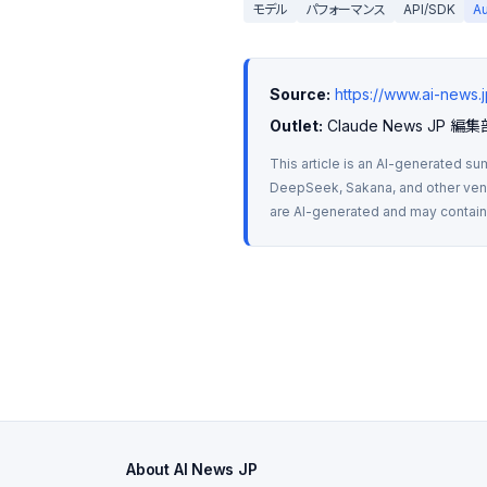
モデル
パフォーマンス
API/SDK
A
Source:
https://www.ai-news
Outlet:
 Claude News JP 編集
This article is an AI-generated su
DeepSeek, Sakana, and other vendo
are AI-generated and may contain m
About AI News JP