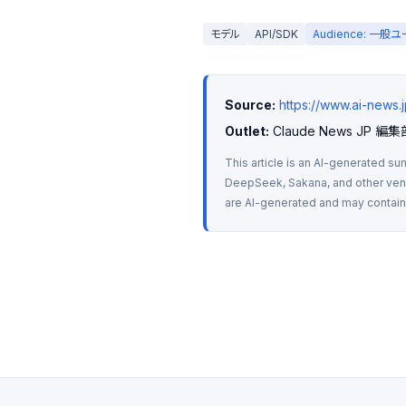
モデル
API/SDK
Audience: 一般
Source:
https://www.ai-new
Outlet:
 Claude News JP 編集
This article is an AI-generated su
DeepSeek, Sakana, and other vendo
are AI-generated and may contain m