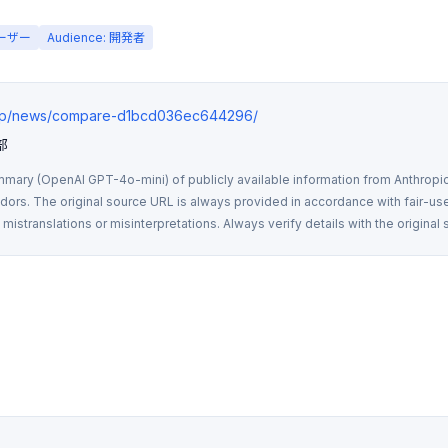
ユーザー
Audience: 開発者
s.jp/news/compare-d1bcd036ec644296/
部
mmary (OpenAI GPT-4o-mini) of publicly available information from Anthropic,
rs. The original source URL is always provided in accordance with fair-use
istranslations or misinterpretations. Always verify details with the original 