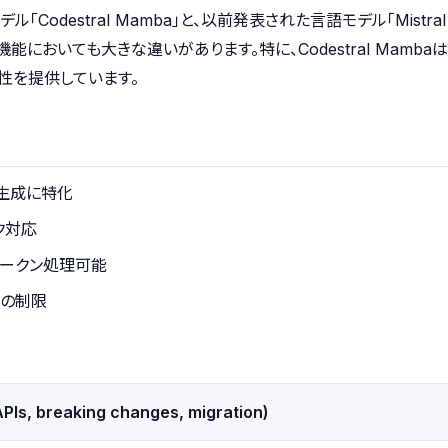
モデル「Codestral Mamba」と、以前発表された言語モデル「Mistr
能においても大きな違いがあります。特に、Codestral Mamb
性を提供しています。
ード生成に特化
スク対応
6kトークン処理可能
クンの制限
PIs, breaking changes, migration)