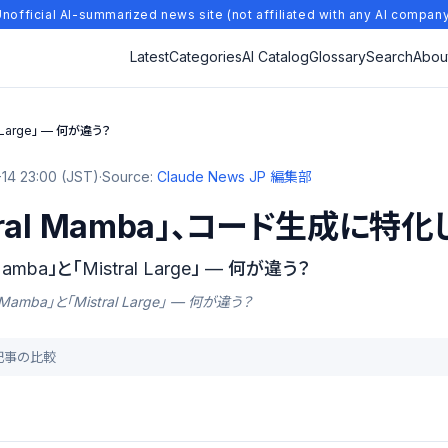
nofficial AI-summarized news site (not affiliated with any AI compan
Latest
Categories
AI Catalog
Glossary
Search
Abou
 Large」 — 何が違う？
14 23:00 (JST)
·
Source:
Claude News JP 編集部
tral Mamba」、コード生成に特化
amba」と「Mistral Large」 — 何が違う？
l Mamba」と「Mistral Large」 — 何が違う？
去記事の比較