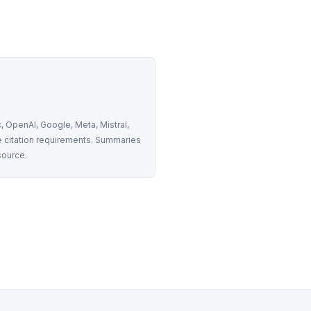
 OpenAI, Google, Meta, Mistral, 
 citation requirements. Summaries 
source.