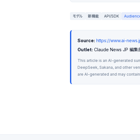
モデル
新機能
API/SDK
Audien
Source:
https://www.ai-news
Outlet:
 Claude News JP 編集
This article is an AI-generated su
DeepSeek, Sakana, and other vendo
are AI-generated and may contain m