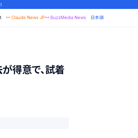
y)
t
↔ Claude News JP
↔ BuzzMedia News
日本語
消去が得意で、試着