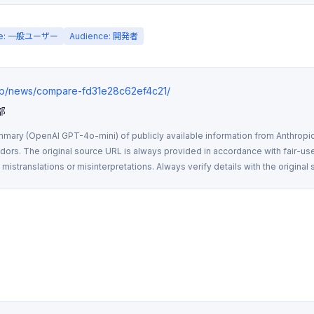
ce: 一般ユーザー
Audience: 開発者
.jp/news/compare-fd31e28c62ef4c21/
部
mmary (OpenAI GPT-4o-mini) of publicly available information from Anthropic,
rs. The original source URL is always provided in accordance with fair-use
istranslations or misinterpretations. Always verify details with the original 