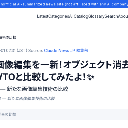
nofficial AI-summarized news site (not affiliated with any AI compan
Latest
Categories
AI Catalog
Glossary
Search
Abou
編集技術の比較
01 02:31 (JST)
·
Source:
Claude News JP 編集部
seは画像編集を一新！オブジェクト
TOと比較してみたよ！✨
X VTO — 新たな画像編集技術の比較
LUX VTO — 新たな画像編集技術の比較
去記事の比較