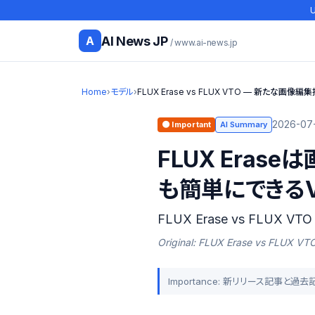
U
AI News JP
A
/ www.ai-news.jp
Home
›
モデル
›
FLUX Erase vs FLUX VTO — 新たな画像
2026-07-
🟠 Important
AI Summary
FLUX Era
も簡単にできるV
FLUX Erase vs FLU
Original: FLUX Erase vs F
Importance: 新リリース記事と過