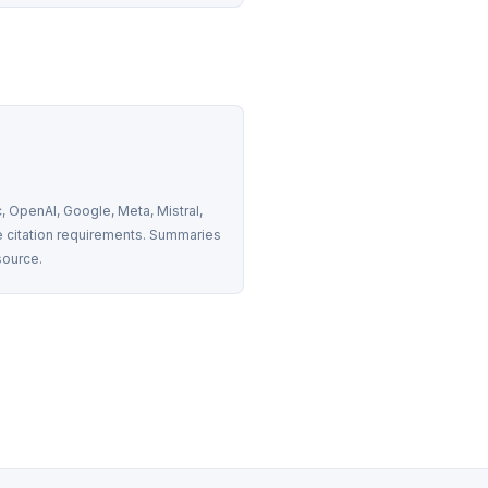
 OpenAI, Google, Meta, Mistral, 
 citation requirements. Summaries 
source.